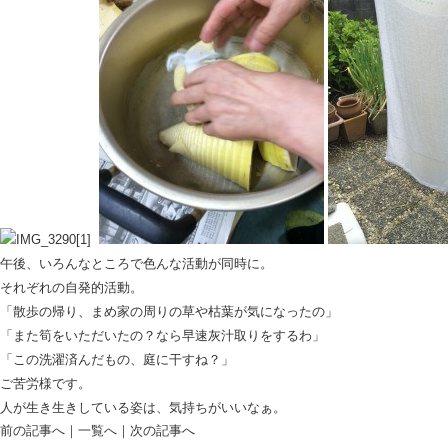
午後、いろんなところで色んな活動が同時に。
それぞれの自発的活動。
「散歩の帰り、まめ家の周りの草や枯葉が気になったの」
「また筍をいただいたの？なら早速灰汁取りをするわ」
「この洗濯済んだもの、庭に干すね？」
ご苦労様です。
人が生き生きしている姿は、気持ちがいいなぁ。
前の記事へ
｜
一覧へ
｜
次の記事へ